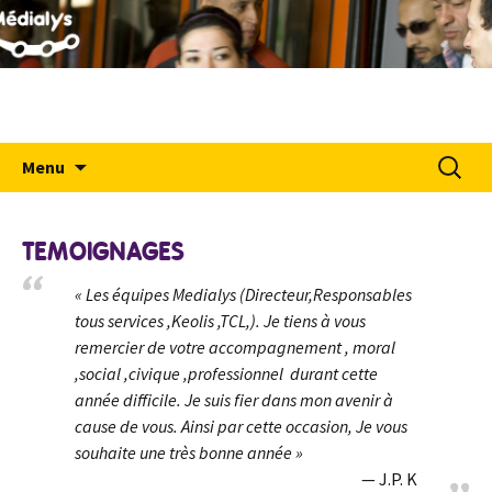
MÉDIALYS
Aller
Recher
Menu
au
contenu
TEMOIGNAGES
« Les équipes Medialys (Directeur,Responsables
tous services ,Keolis ,TCL,). Je tiens à vous
remercier de votre accompagnement , moral
,social ,civique ,professionnel durant cette
année difficile. Je suis fier dans mon avenir à
cause de vous. Ainsi par cette occasion, Je vous
souhaite une très bonne année »
J.P. K