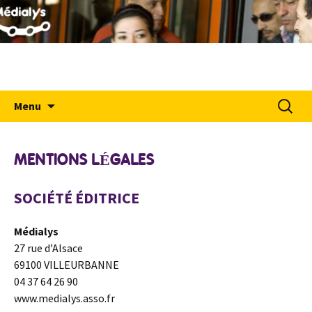
MÉDIALYS
Aller
Recher
Menu
au
contenu
MENTIONS LÉGALES
SOCIÉTÉ ÉDITRICE
Médialys
27 rue d’Alsace
69100 VILLEURBANNE
04 37 64 26 90
www.medialys.asso.fr